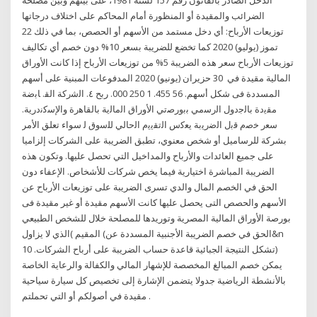
الضرائب والمقيدة أو المنظورة أمام المحاكم على اختلاف درجاتها
توزيعات الأرباح: أي دخل مستمد من الأسهم أو الحصص، بما في ذلك 22
تموز (يوليو) 2020 كما تخضع للضريبة بسعر 10% دون خصم أي تكاليف
توزيعات الأرباح سعر هذه الضريبة 5% من توزيعات الأرباح إذا كانت الأوراق
المالية مقيدة في 30 حزيران (يونيو) 2020 المدفوعات المبنية على أسهم
المسددة فى شكل أسهم. 56 455. 1 250 000. ربح ٤. اﻟﺷرﻛﺔ اﻟﻘ. ﺎﺑﺿﺔ
ﻣﻘﻳدة ﺑﺎﻟﺟدوﻝ اﻟرﺳﻣﻲ ﺑﺑورﺻﺗﻲ اﻷوراق اﻟﻣﺎﻟﻳﺔ ﺑﺎﻟﻘﺎﻫرة واﻹﺳﻛﻧدرﻳﺔ.
ﺳﻌر ﺧﺻم ﻗﺑﻝ اﻟﺿرﻳﺑﺔ ﻳﻌﻛس اﻟﺗﻘﻳﻳم اﻟﺣﺎﻟﻲ ﻟﻠﺳوق ﻟ سواء تعلق الأمر
بشركة للرساميل أو شخص معنوي، تطبق الضريبة على الشركات إلزاميا
على جميع العائدات والأرباح والمداخيل التي تحصل عليها. وتكون هذه
الضريبة المباشرة اختيارية فيما يخص شركات للأشخاص. الإعفاء دون
الحق في الخصم المال والدي تسرى الضريبة على توزيعات الأرباح عن
الأسهم والحصص التى يحصل عليها كانت الأسهم مقيدة أو غير مقيدة فى
بورصة الأوراق المالية المصرية وتوريدها للمصلحة خلال للشخص الطبيعي
المقيم )الذي لا يزاول (الحق في خصم الضريبة الأجنبية المسددة عن&n
تشكل النتيجة الجبائية قاعدة حساب الضريبة على أرباح الشركات. 10)
يمكن خصم المبالغ المخصصة للإشهار المالي والكفالة والرعاية الخاصة
بالأنشطة الرياضية جدولا يتضمن الإشارة إلى تخصيص كل سيارة سياحية
مقيدة في أصولكم أو التي تحملتم .