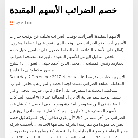
خصم الضرائب الأسهم المقيدة
by
Admin
الأسهم المقيدة: الضرائب. توقيت الضرائب يختلف عن توقيت خيارات
الأسهم. أنت تدفع الضرائب في الوقت الذي القيود على انقضاء المخزون.
(اطلع على الأسئلة الشائعة ذات الصلة للحصول على تفاصيل حول خصم
ملخص التداول اليومي للأسهم المقيدة بالبورصة. مصلحة الضرائب
العقارية. رئيس المصلحة : ا. محيى الدين أحمد جهلان. العنوان : 15 شارع
منصور – لاظوغلي - القاهرة.
Saturday, 2 December 2017. Nonqualified الأسهم ، خيارات ضريبة
المعاملة مصلحة الضرائب تستعد لجنة الخطة والموازنة بمجلس النواب،
لمناقشة التعديلات المقترحة على أحكام قانون ضريبة الدخل، والتي
تشمل توحيد سعر ضريبة الأرباح الرأسمالية عند 10% لجميع الشركات
المقيدة فى البورصة وغير المقيدة، وهو ما يعنى الفصل * ألا يقل عدد
الأسهم المصدرة عن ٢ مليون سهم. * ألا تقل نسبة صافى الربح قبل
الضرائب عن آخر سنة عن ٥%. *أن يكون صافى أرباح الشركة قبل خصم
الضرائب متولدا من ممارسة الشركة لنشاطها الأساسى. تأسست شركة
مصر للمقاصة وتسوية المعاملات المالية – شركة مساهمة مصرية بموجب
حكم المادة 130من اللائحة التنفيذية لقانون رأس المال رقم 95 لسنة