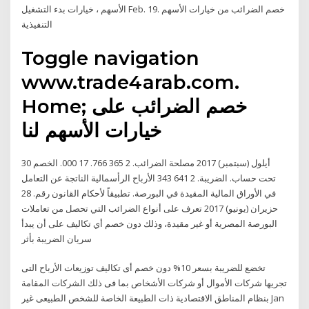
الأسهم ، خيارات بدء التشغيل Feb. 19. خصم الضرائب من خيارات الأسهم
التنفيذية
Toggle navigation
www.trade4arab.com.
Home; خصم الضرائب على
خيارات الأسهم لنا
30 أيلول (سبتمبر) 2017 ﻣﺼﻠﺤﺔ ﺍﻟﻀﺮﺍﺋﺐ. 2 365 766. 17 000. ﺍﻟﺨﺼﻢ
ﺗﺤﺖ ﺣﺴﺎﺏ. ﺍﻟﻀﺮﻳﺒﺔ. 2 641 343 ﺍﻷﺭﺑﺎﺡ ﺍﻟﺮﺃﺳﻤﺎﻟﻴﺔ ﺍﻟﻨﺎﺗﺠﺔ ﻋﻦ ﺍﻟﺘﻌﺎﻣﻞ
ﻓﻲ ﺍﻷﻭﺭﺍﻕ ﺍﻟﻤﺎﻟﻴﺔ ﺍﻟﻤﻘﻴﺪﺓ ﻓﻲ ﺍﻟﺒﻮﺭﺻﺔ. ﺗﻄﺒﻴﻘﺎً ﻷﺣﻜﺎﻡ ﺍﻟﻘﺎﻧﻮﻥ ﺭﻗﻢ. 28
حزيران (يونيو) 2017 تعرف على أنواع الضرائب التي تحصل من تعاملات
البورصة المصرية أو غير مقيدة، وذلك دون خصم أي تكاليف على أن يبدأ
سريان الضريبة بأثر
تخضع للضريبة بسعر 10% دون خصم أى تكاليف توزيعات الأرباح التى
تجريها شركات الأموال أو شركات الأشخاص بما فى ذلك الشركات المقامة
بنظام المناطق الاقتصادية ذات الطبيعة الخاصة للشخص الطبيعى غير Jan