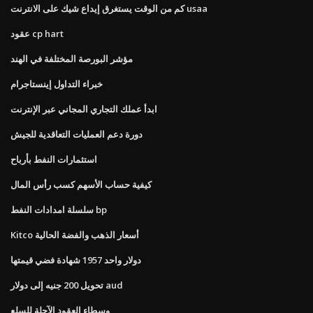
كم من الوقت يستغرق إيداع شيك على الانترنت usaa
عقود cp hart
مؤشر البورصة المختلفة في الهند
خبراء التداول إينستاجرام
ابدأ عملك التجاري المجاني عبر الإنترنت
دورة دعم العمليات التعاقدية للجيش
استثمارات النفط بأرباح
كيفية حساب الأسهم كسب رأس المال
سلسلة امدادات النفط bp
Kitco أسعار الذهب والفضة الحالية
دولار واحد 1957 شهادة فضي قيمتها
تحويل 200 جنيه إلى دولار aud
وسطاء العقود الآجلة للسلع