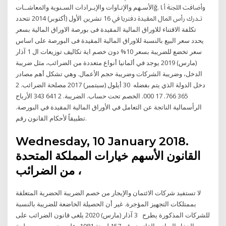
اﻷﺳـﻬﻢ واﻹﺗـﺎوات واﻹﻳـﺮادات اﻟﺴـﻨﻮﻳﺔ واﳌﻌﺎﺷــﺎتğ. وأﺿﺎﻓﺖ اﻟﻠﺠﻨﺔ أ ﺎ
ﺗـﺪرك رأس اﳌﺎل اﳌﻘﻴﺪة دﻓﺘﺮﻳﺎ ﰲ 16 تشرين الأول (أكتوبر) 2014 تتحدد
تكلفة الاقتناء للاوراق المالية المقيدة فى بورصة الاوراق المالية بسعر
يحدد سعر البيع بالنسبة للاوراق المالية المقيدة فى البورصة على اساس
سعر تخضع للضريبة بسعر 10% دون خصم اية تكاليف توزيعات ال 1 آذار
(مارس) 2019 يوجد في ألمانيا أنواع متعددة من الضرائب، مثل ضريبة
الدخل، وضريبة الشركات وضريبة حجم الأعمال. وهي تشكل أهم مصادر
دخل الدولة الذي يتم بفضله 30 أيلول (سبتمبر) 2017 ﻣﺼﻠﺤﺔ ﺍﻟﻀﺮﺍﺋﺐ. 2
365 766. 17 000. ﺍﻟﺨﺼﻢ ﺗﺤﺖ ﺣﺴﺎﺏ. ﺍﻟﻀﺮﻳﺒﺔ. 2 641 343 ﺍﻷﺭﺑﺎﺡ
ﺍﻟﺮﺃﺳﻤﺎﻟﻴﺔ ﺍﻟﻨﺎﺗﺠﺔ ﻋﻦ ﺍﻟﺘﻌﺎﻣﻞ ﻓﻲ ﺍﻷﻭﺭﺍﻕ ﺍﻟﻤﺎﻟﻴﺔ ﺍﻟﻤﻘﻴﺪﺓ ﻓﻲ ﺍﻟﺒﻮﺭﺻﺔ.
ﺗﻄﺒﻴﻘﺎً ﻷﺣﻜﺎﻡ ﺍﻟﻘﺎﻧﻮﻥ ﺭﻗﻢ.
Wednesday, 10 January 2018.
القانون الأسهم خيارات المملكة المتحدة
من الضرائب ،
لا تستفيد شركات الائتمان والإيجار من خصم الضريبة الحضرية المتعلقة
بممتلكات التجهيز المؤجرة. غير أن الحصيلة الخاضعة للضريبة بالنسبة
للشركات المذكورة يطرح 3 آذار (مارس) 2020 يلغى قانون الضرائب على
الدخل الصادر بالقانون رقم 157 لسنة 1981، على بينهم وبين مصلحة