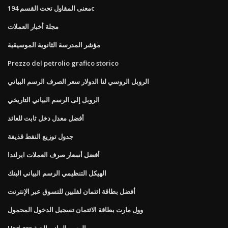
معنى المقاول تحت القسم 194c
مجلة أخبار العملات
مؤشر المدرسة الثانوية الموسيقية
Prezzo del petrolio grafico storico
الروبل الروسي لنا الدولار سعر الصرف الرسم البياني
الروبل إلى الرسم البياني التاريخي
أفضل معدل دخل ثابت للعائد
جدول توزيع النفط قذيفة
أفضل أسعار صرف العملات ايرلندا
الهيكل التنظيمي الرسم البياني البنك
أفضل بطاقة ائتمان لفلبين للتسوق عبر الإنترنت
وول مارت بطاقة الائتمان تسجيل الدخول المحمول
Usd ars الرسم البياني الحية