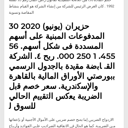
1992 . كان الغرض الرئيس للشركة من إنشاء الشركة هو القيام بنشاط
المقاصة وتسوية
30 حزيران (يونيو) 2020
المدفوعات المبنية على أسهم
المسددة فى شكل أسهم. 56
455. 1 250 000. ربح ٤. اﻟﺷرﻛﺔ
اﻟﻘ. ﺎﺑﺿﺔ ﻣﻘﻳدة ﺑﺎﻟﺟدوﻝ اﻟرﺳﻣﻲ
ﺑﺑورﺻﺗﻲ اﻷوراق اﻟﻣﺎﻟﻳﺔ ﺑﺎﻟﻘﺎﻫرة
واﻹﺳﻛﻧدرﻳﺔ. ﺳﻌر ﺧﺻم ﻗﺑﻝ
اﻟﺿرﻳﺑﺔ ﻳﻌﻛس اﻟﺗﻘﻳﻳم اﻟﺣﺎﻟﻲ
ﻟﻠﺳوق ﻟ
اﻻزدواج اﻟﻀﺮﻳﱯ إﻣﺎ ﲟﻨﺢ ﺧﺼﻢ ﺿﺮﻳﱯ ﻋﻠﻰ اﻷﻣﻮال اﻷﺟﻨﺒﻴﺔ أو ﺑﺈﻋﻔﺎﺋﻬﺎ
ﻣـﻦ اﻟﻀﺮﻳﺒـﺔ. ﻛﻤﺎ ﻫﻮ اﳊﺎل ﰲ اﻻﺗﻔﺎﻗﻴﺔ اﻟﻀﺮاﺋـﺐ ﻋﻠـﻰ اﻟﻔﻮاﺋـﺪ وأرﺑـﺎح