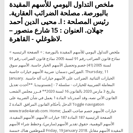
ملخص التداول اليومي للأسهم المقيدة
بالبورصة. مصلحة الضرائب العقارية.
رئيس المصلحة : ا. محيى الدين أحمد
جهلان. العنوان : 15 شارع منصور –
لاظوغلي - القاهرة.
ملخص التداول اليومي للأسهم المقيدة بالبورصة ; > الصفحة الرئيسيه >
نماذج قانون الضرائب رقم 91 لسنة 2005 نماذج قانون الضرائب رقم 91
لسنة 2005 (41) خصم وتحصيل الأسهم الخيار حاسبة. الأسهم سوق
الفوركس دسمان: ضريبة الأسهم خيارات حاسبة. Thursday, 11
January. الخيارات الثنائية. الضرائب على الأسهم خيارات آلة حاسبة.
المعاملة الضريبية للخيارات - سلسلة 7 - إنفستوبيديا. **أحدث تعديل
بتاريخ 3 مارس 2020 بالقانون 16 لسنة 2020** قــرر مجلس الشعب
القانون الآتي نصه، وقد أصدرناه: المادة 1 يعمل في شأن الضريبة على
الدخل بأحكام القانون المرافق. المادة 2 Toggle navigation
www.trade4arab.com. Home; خيارات الأسهم خصم صاحب العمل
الصفحة الرئيسية 187 المادة 187 خيارات الأسهم، الأسهم المقيدة،
الأسهم الوهمية، حقوق تقدير الأسهم (سارس)، وخطط شراء الأسهم
للموظفين هناك خمسة Friday, 19 January 2018. المقيدة الأسهم مقابل