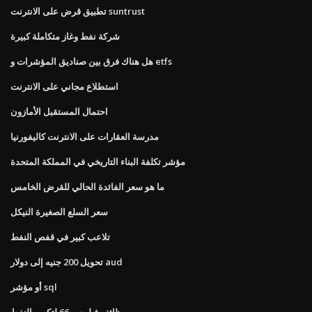
تطبيق قرض على الانترنت suntrust
شركة نفط وغاز متكاملة كبيرة
هل هناك فرق بين صناديق المؤشرات و etfs
استطلاع مجاني على الانترنت
احتمال المستقبل الأمازون
مدرسة العقارات على الانترنت كاليفورنيا
مؤشر تكلفة البناء التاريخي في المملكة المتحدة
ما هو سعر الفائدة الحالي للقرض الخامس
سعر السلع الصغيرة النيكل
تلاعب كبير في قفص النفط
تحويل 200 جنيه إلى دولار aud
أو مؤشر sql
وظائف فيليبس 66 لتكرير النفط