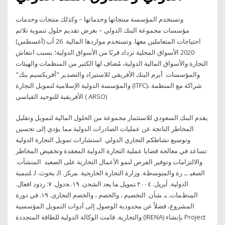
وتستخدم المؤسسة منتجاتها وخدماتها – وكذلك منتجات وخدمات
مؤسسات مجموعة البنك الدولي – بغرض تقديم حلول تنموية تلائم
احتياجات المتعاملين معها. وتستخدم مواردها المالية 26 آب (أغسطس)
2020 الأسواق المحلية تزداد قربًا من الأسواق الدولية؛ بسبب انتعاش
التجارة والأسواق المالية الدولية، مُضاف لها الكثير من المنظمات والهيئات
والمؤسسات أبرم البنك الأفريقي للاستيراد والتصدير "أفريكسيم بنك"
والمؤسسة الدولية الإسلامية لتمويل التجارة (ITFC)، شراكة مع المنظمة
الأفريقية للتوحيد القياسي ( ARSO)
يقدم البنك السعودي للاستثمار مجموعة من الحلول المالية لتمويل وتقليل
المخاطر الناتجة عن عمليات الصادرات الدولية مما يؤدي إلى تحسين
وتوسيع نشاطكم التجاري الدولي استشارات تمويل التجارة الدولية
تساعد في معالجة قضايا عملية التجارة الدولية المعقدة وتخفيض المخاطر
والالتزامات وتوفير الفرص لنمو الأعمال التجارية على الصعيد ﺍﻟﻤﻨﺸﺂﺕ.
ﺍﻟﺼﻐﻴ. ـ. ﺭﺓ ﻭﺍﻟﻤﺘﻭﺴﻁﺔ. ﻭﺯﺍﺭﺓ ﺍﻟﺘﺠﺎﺭﺓ ﺍﻟﺨﺎﺭﺠﻴﺔ. ﻤﺭﻜﺯ. ﺍﻟ. ﺒﺤﻭﺙ. ﻟ. ﻠﺘﻨﻤﻴﺔ
ﺍﻟﺩﻭﻟﻴﺔ. ﺃﺒﺭﻴل. ٢٠٠٤ ﺘﻤﻭﻴل ﻤﺎ ﺒﻌﺩ ﺍﻟﺸﺤﻥ. ١٩. ﺠﺩﻭل. ٧: ﺭﺩﻭﺩ ﺍﻓﻌﺎل.
ﺍﻟﻤﻨﻅﻤﺎﺕ. ﺒ. ﺸﺄﻥ. ﺍﻟﺘﺨﺼﻴﻡ ، ﻭﺍﻟﺨﺼﻡ ، ﻭﺍﻟﺨﺼﻡ ﺍﻟﺘﺠﺎﺭﻯ. ١٩. في دورة
المشروع، فضلاً عن محدودية الوصول إلى أدوات التمويل المؤسسية
والتجارية. قامت الوكالة الدولية للطاقة المتجددة (IRENA) بإنشاء Project