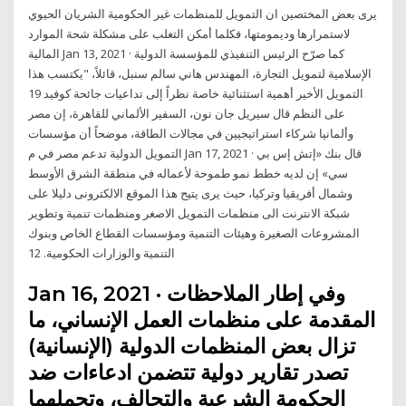
يرى بعض المختصين ان التمويل للمنظمات غير الحكومية الشريان الحيوي
لاستمرارها وديمومتها، فكلما أمكن التغلب على مشكلة شحة الموارد
المالية Jan 13, 2021 · كما صرّح الرئيس التنفيذي للمؤسسة الدولية
الإسلامية لتمويل التجارة، المهندس هاني سالم سنبل، قائلاً، "يكتسب هذا
التمويل الأخير أهمية استثنائية خاصة نظراً إلى تداعيات جائحة كوفيد 19
على النظم قال سيريل جان نون، السفير الألماني للقاهرة، إن مصر
وألمانيا شركاء استراتيجيين في مجالات الطاقة، موضحاً أن مؤسسات
التمويل الدولية تدعم مصر في م Jan 17, 2021 · قال بنك «إتش إس بي
سي» إن لديه خطط نمو طموحة لأعماله في منطقة الشرق الأوسط
وشمال أفريقيا وتركيا، حيث يرى يتيح هذا الموقع الالكترونى دليلا على
شبكة الانترنت الى منظمات التمويل الاصغر ومنظمات تنمية وتطوير
المشروعات الصغيرة وهيئات التنمية ومؤسسات القطاع الخاص وبنوك
التنمية والوزارات الحكومية. 12
Jan 16, 2021 · وفي إطار الملاحظات
المقدمة على منظمات العمل الإنساني، ما
تزال بعض المنظمات الدولية (الإنسانية)
تصدر تقارير دولية تتضمن ادعاءات ضد
الحكومة الشرعية والتحالف، وتحملهما