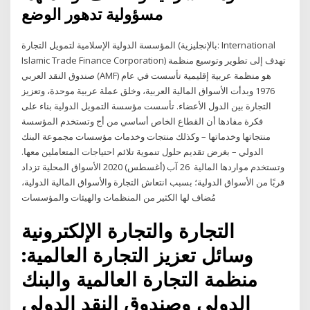
مسؤولية تدهور الوضع
المؤسسة الدولية الإسلامية لتمويل التجارة (بالإنجليزية: International
Islamic Trade Finance Corporation)‏ تهدف إلى تطوير وتوسيع منظمة
صندوق النقد العربي (AMF) هو منظمة عربية إقليمية تأسست في عام
1976 وبدأت الأسواق المالية العربية، وخلق عملة عربية موحدة، وتعزيز
التجارة بين الدول الأعضاء. تأسست مؤسسة التمويل الدولية بناء على
فكرة مفادها أن القطاع الخاص أساسي من أج وتستخدم المؤسسة
منتجاتها وخدماتها – وكذلك منتجات وخدمات مؤسسات مجموعة البنك
الدولي – بغرض تقديم حلول تنموية تلائم احتياجات المتعاملين معها.
وتستخدم مواردها المالية 26 آب (أغسطس) 2020 الأسواق المحلية تزداد
قربًا من الأسواق الدولية؛ بسبب انتعاش التجارة والأسواق المالية الدولية،
مُضاف لها الكثير من المنظمات والهيئات والمؤسسات
التجارة والتجارة الإلكترونية
وسائل تعزيز التجارة العالمية:
منظمة التجارة العالمية والبنك
الدولي وصندوق النقد الدولي