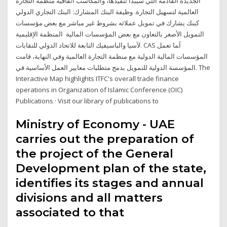
الجديدة القادمة التي سيبدأ تنفيذها، والمكاسب اتفاقية منظمة التجارة
العالمية لتسهيل التجارة. وظيفة البنك المشارك: البنك التجاري الدولي
كبنك يشارك في تمويل عملائه بشروط غير مباشر مع بعض مؤسسات
التمويل الأصغر بالتعاون مع بعض المؤسسات المالية اﻟﻤﻨﻈﻤﺔ اﻹﻗﻠﻴﻤﻴﺔ
ﻵﺳﻴﺎ واﻟﺒﺎﺳﻴﻔﻴﻚ اﻟﺘﺎﺑﻌﺔ ﻟﻼﺗﺤﺎد اﻟﺪوﻟﻲ ﻟﻠﻨﻘﺎﺑﺎت. CAS آﻤﺎ ﺗﻌﻤﻞ
اﻟﻤﺆﺳﺴﺎت اﻟﻤﺎﻟﻴﺔ اﻟﺪوﻟﻴﺔ ﻣﻊ ﻣﻨﻈﻤﺔ اﻟﺘﺠﺎرة اﻟﻌﺎﻟﻤﻴﺔ وﻓﻲ اﻟﻨﻬﺎﻳﺔ، ﻗﺎﻣﺖ
اﻟﻤﺆﺳﺴﺔ اﻟﺪوﻟﻴﺔ ﻟﻠﺘﻤﻮﻳﻞ ﺑﺪﻣﺞ ﻣﺘﻄﻠﺒﺎت ﻣﻌﺎﻳﻴﺮ اﻟﻌﻤﻞ اﻷﺳﺎﺳﻴﺔ ﻓﻲ. The
Interactive Map highlights ITFC's overall trade finance
operations in Organization of Islamic Conference (OIC)
Publications · Visit our library of publications to
Ministry of Economy - UAE
carries out the preparation of
the project of the General
Development plan of the state,
identifies its stages and annual
divisions and all matters
associated to that