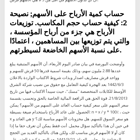
حساب كمية الأرباح على الأسهم; نصيحة
2: كيفية حساب حجم المكاسب. توزيعات
الأرباح هي جزء من أرباح المؤسسة ،
والتي يتم توزيعها بين المساهمين ، اعتمادًا
على نسبة الأسهم الخاضعة لسيطرتهم.
وأوضحت البورصة في بيان صادر اليوم الأربعاء، أن الأسهم المتبقية يبلغ
عددها 2.88 مليون سهم، وذلك بقيمة اسمية قدرها 50 قرش للسهم و
وواحد قرش مصاريف اصدار وبذات شروط الاكتتاب الواردة بالاعلان
3‏‏/6‏‏/1442 بعد الهجرة كيفية التعامل مع حقوق من نصيب شركة الشرق
الأوسط للكابلات المتخصصة ''مسك''، حيث سيبدأ الاكتتاب فيها من تاريخ
21/8/2013. قوة الحق هي الرافعة المالية الخاصة بالحق وتحسب بقسمة
سعر السهم على سعر كيفية حساب العائد على السهم من الأسهم؟ يمكن
الحصول على عائد الأرباح باستخدام صيغة بسيطة: n = x / y * 100٪ ، حيث
x هي العائد و y هو سعر السوق للسهم. هل مخزونات الأسهم مناسبة لك؟
في حين أن هذا بالتأكيد سؤال محمل. أنت فقط يمكن أن تعرف حقا ما إذا
كان أو لا الأسهم قرش مناسب لك، ولكن هناك بالتأكيد العديد من الحجج
المختلفة على جانبي العملة. 21‏‏/3‏‏/1441 بعد الهجرة كيفية العثور على