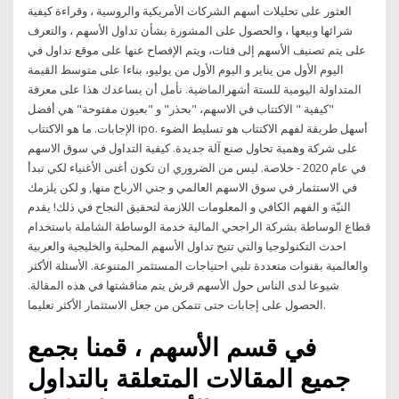
العثور على تحليلات أسهم الشركات الأمريكية والروسية ، وقراءة كيفية
شرائها وبيعها ، والحصول على المشورة بشأن تداول الأسهم ، والتعرف
على يتم تصنيف الأسهم إلى فئات، ويتم الإفصاح عنها على موقع تداول في
اليوم الأول من يناير و اليوم الأول من يوليو، بناءا على متوسط القيمة
المتداولة اليومية للستة أشهرالماضية. نأمل أن يساعدك هذا على معرفة
"كيفية " الاكتتاب في الاسهم، "بحذر" و "بعيون مفتوحة" هي أفضل
الإجابات. ما هو الاكتتاب ipo. أسهل طريقة لفهم الاكتتاب هو تسليط الضوء
على شركة وهمية تحاول صنع آلة جديدة. كيفية التداول في سوق الاسهم
في عام 2020 - خلاصة. ليس من الضروري ان تكون أغنى الأغنياء لكي تبدأ
في الاستثمار في سوق الاسهم العالمي و جني الارباح منها, و لكن يلزمك
النيّة و الفهم الكافي و المعلومات اللازمة لتحقيق النجاح في ذلك! يقدم
قطاع الوساطة بشركة الراجحي المالية خدمة الوساطة الشاملة باستخدام
احدث التكنولوجيا والتي تتيح تداول الأسهم المحلية والخليجية والعربية
والعالمية بقنوات متعددة تلبي احتياجات المستثمر المتنوعة. الأسئلة الأكثر
شيوعا لدى الناس حول الأسهم قرش يتم مناقشتها في هذه المقالة.
الحصول على إجابات حتى تتمكن من جعل الاستثمار الأكثر تعليما.
في قسم الأسهم ، قمنا بجمع
جميع المقالات المتعلقة بالتداول