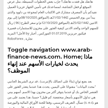
هاتفك هل فقدت هاتفك؟ جرّب بعض الخطوات البسيطة، مثل عرض
الموقع أو قفل الشاشة، لمساعدتك في تأمين الجهاز عزيزنا العميل
نفيدكم بأن المصرف مشارك في الاكتتاب العام لمجوعة بن داوود والذى
يبدأ من يوم الخميس 21/02/1442هـ (الموافق 08/10/2020م) إلى يوم
الاثنين 25/02/1442هـ (الموافق 12/10/2020م) و سعر الطرح ( 96 ) ريال
للسهم الواحد والحد الادنى كيفية العثور على مخزون للاستثمارات قصيرة
الأجل؟ المزيد by فيكتور جريزين 01.07.2019 الفوركس , أخبار
RoboForex , تجارة
Toggle navigation www.arab-
finance-news.com. Home; ماذا
يحدث لخيارات الأسهم عند إنهاء
الموظف؟
بعد بضع ثوانٍ (بناءً على اتصالك بالإنترنت) ، قد ترى الشريط الجانبي
"محدد البيانات" مفتوحًا على اليمين. يحدث هذا عندما يتعذر العثور على
العنصر الخاص بك أو عندما يتوفر أكثر من مخزون بهذا الاسم. أسهم بيني
هي تداول الأسهم بأسعار منخفضة. كم قليل؟ حسنا، هذا يعتمد على من
تسأل. التعريف الرسمي، وفقا للجنة الأوراق المالية والبورصة (s. e.c)، هو
أن أي تداول الأسهم في أقل من 5 $ هي الأسهم قرش.