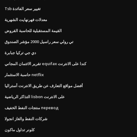
Tsb تغيير سعر الفائدة
معدلات فهرنهايت الشهرية
القيمة المستقبلية للحاسبة القروض
تي رولي سعر راسيل 2000 مؤشر الصندوق
دي جي تركيا جبابرة
تقرير الائتمان المجاني equifax كندا على الانترنت
حاسبة الاستثمار netflix
أفضل مواقع التعارف عن طريق الانترنت أستراليا
التذاكر الرياضية lisbon على الانترنت
منتجات النفط الخفيف перевод
شركات النفط والغاز انجولا
كلونر تداول ماكون