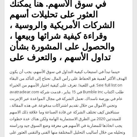
في سوق الأسهم. هنا يمكنك
العثور على تحليلات أسهم
الشركات الأمريكية والروسية ،
وقراءة كيفية شرائها وبيعها ،
والحصول على المشورة بشأن
تداول الأسهم ، والتعرف على
حينما تبدأ في استيعاب كيفية التداول في سوق الأسهم، يجب أن يكون
الهدف الأكثر أهمية هو الحفاظ على رأس المال. تحتاج إلى التأكد من البقاء
في اللعبة!. تعرف على كيفية اختيار الأسهم من الخبراء. See full list on
avatradear.com في 15 يناير ، قدمت شركة Bumble Inc طلب اكتتاب
عام في بورصة ناسداك. تعمل الشركة في مجال المواعدة عبر الإنترنت
وتجني الأموال من خلال تقديم اشتراكات مدفوعة. في هذه المقالة ،
سنناقش كيف تختلف الشركة عن قادة الصناعة وما علاقة ذلك الاسهم
للمبتدئين 2020 من الطرق الاستثمارية الهامة ولكن هناك عدة خطوات
يجب اتخاذها للمضاربة في الأسهم هي معرفة وضع السوق جيد ودراسته
وتحليله من خلال أساليب التحليل المختلفة منها الفنى والتقنى العثور على