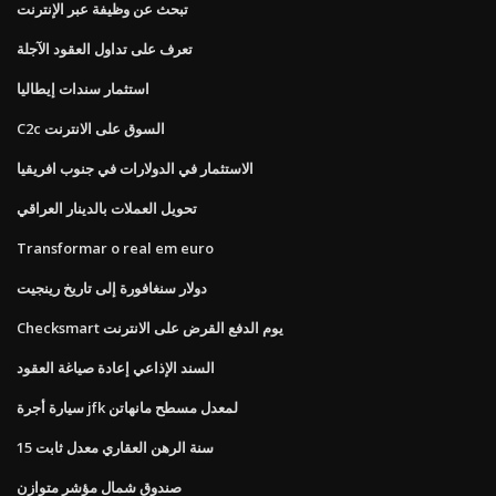
تبحث عن وظيفة عبر الإنترنت
تعرف على تداول العقود الآجلة
استثمار سندات إيطاليا
C2c السوق على الانترنت
الاستثمار في الدولارات في جنوب افريقيا
تحويل العملات بالدينار العراقي
Transformar o real em euro
دولار سنغافورة إلى تاريخ رينجيت
Checksmart يوم الدفع القرض على الانترنت
السند الإذاعي إعادة صياغة العقود
سيارة أجرة jfk لمعدل مسطح مانهاتن
15 سنة الرهن العقاري معدل ثابت
صندوق شمال مؤشر متوازن