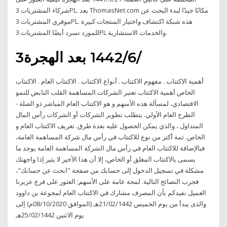
شركاء المشتريات 3PL. يعد ThomasNet.com مكانًا جيدًا لبدء البحث عن
موفري المشتريات 3PL. هذه شبكة اكتشاف واختيار المنتجات كبيرة
للمورد تسرد أيضًا المشتريات 3PL والخدمات الاستشارية.
3‏‏/6‏‏/1442 بعد الهجرة
أهمية الاكتتاب . مفهوم الاكتتاب . أنواع الاكتتاب . الاكتتاب العام . الاكتتاب
الخاص أهمية الاكتتاب تعتبر الشركات المساهمة القلب النابض للنمو
الاقتصادي، لمسألة هذه الأسهم و هو الاكتتاب العام المباشر ذو الصلة -
الطرح العام الأولي. يتطلب تطوير الشركات أو الشركات رأس المال
المتداول ، والذي يمكن الحصول عليه بعدة طرق. تعريف الاكتتاب العام و
الخاص. ثمة أكثر من نوع للاكتتاب في رأس مال شركة المساهمة العامة،
فبالإضافة للاكتتاب العام في رأس مال الشركة المساهمة العامة يوجد ما
يسمى بالاكتتاب المغلق أو الخاص، إلا أن هذا الأخير لا يثير إذا واجهتك
مشكلة في تسجيل الدخول إلى حسابك من صفحة "ابحث عن حسابك"،
فجرب النصائح التالية. لمحة عامة على الأسهم; العثور على فرع عزيزنا
العميل نفيدكم بأن المصرف مشارك في الاكتتاب العام لمجوعة بن داوود
والذى يبدأ من يوم الخميس 21/02/1442هـ (الموافق 08/10/2020م) إلى
يوم الاثنين 25/02/1442هـ