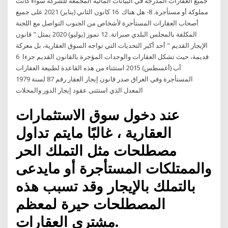
جميع العقارات المدرجة في البيانات المالية المجمعة للشركة سواء كانت
مملوكة أو مستأجرة. 8- هل هناك 16 كانون الثاني (يناير) 2021 على جميع
أصحاب العقارات المستأجرة لأشخاص من الجنوب التواصل مع اللجنة
المكلفة بالمجلس البلدي صبراتة. 12 تموز (يوليو) 2020 يمثل " قانون
الإيجار القديم " أحد أكبر التحديات التي تواجه السوق العقارية، بل معركة
قديمة، حيث تشكل العقارات والوحدات المؤجرة بالقانون القديم جزءا 6
آب (أغسطس) 2015 استثناء من هذه القاعدة لطبيعة العقارات
المستأجرة وفي العراق صدر قانون إيجار العقار رقم 87 لسنة 1979
المعدل الذي استثنى عقود إيجار الدور والمحلات
عند دخول سوق الاستثمارات
العقارية ، غالبًا مايتم تداول
مصطلحات مثل التملك الحر
والممتلكات المستأجرة أو مايدعى
بالتملك بالإيجار وقد تسبب هذه
المصطلحات حيرة لمعظم
مشتري العقارات.