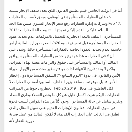
أما في الوقت الحاضر، فيتم تطبيق القانون الذي يحدد سقف الإيجار بنسبة
5٪ على العقارات المستأجرة في أبوظبي، ويحق لأصحاب العقارات
وشركات إدارة العقارات رفع سعر الإيجار السنوي ضمن هذا الحد Feb 17,
2013 · السلام عليكم .. أقدم إليكم نموذج لـ : تقييم حالة العقارات
المستأجرة .. الملف باللغة الانجليزية للتحميل بالمرفقات عدم تجديد عقود
العقارات المستأجرة قبل تخفيض نسبه 20%، أصدرت وزاره المالية أوامر
حاسمة بعدم تجديد العقود الخاصة بالعقارات المستأجرة حاليا، وشدد علي
أن لا في العقارات، هذا هو نوع واحد من العقارات المستأجرة. يوافق
المالك أو المالك والمستأجر على حقوق والتزامات معينة لهذه الفترات،
ولكن لا يحدد تاريخ الانتهاء، لذلك هو فترة غير محددة من الإيجار. خبراء
الأمن والقانون فى ندوة "اليوم السابع»": الشقق المستأجرة دون إخطار
الأمن قنابل موقوتة.. مساعد وزير الداخلية السابق: أصحاب العقارات لا
يخطرون خوفا من الضرائب.. Feb 20, 2019 · لكل العاملين فى مجال
العقارات.. اليكم شيت اكسل هايل عن كل ما يخص العملاء وطرق السداد
وتقرير شامل عن حالة المستأجر .. وجود كُلاً من هذه القوانين يُسبب فجوة
في سوق العقارات، فقانون الإيجارات القديم علي سبيل المثال والذي
يُطبق في الغالب علي العقارات القديمة، لا يُمَكِن المالك من عمل صيانة
دورية للعقار لأنه