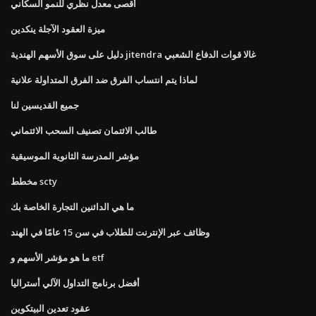
أقصى معدل نظري للنمو السكاني
ميزة العقود الآجلة ينكدين
دليل على سوق الأسهم الهندية jitendra غالا قوات الدفاع الشعبي
لماذا يتم انتساب الفرق ضد الفرق المتداولة علانية
جميع القديسين لنا
طالب الائتمان تصنيف السحب الائتماني
مؤشر المدرسة الثانوية الموسيقية
مخطط scty
ما هي الدائنين التجارة الخاصة بك
وظائف عبر الإنترنت للطلاب في سن 15 عامًا في الهند
ما هو مؤشر الأسهم و etf
أفضل برنامج التداول الآلي أستراليا
عقود تعدين البيتكوين