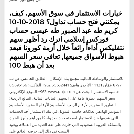
،خيارات الاستثمار في سوق الأسهم. كيف
يمكنني فتح حساب تداول؟ 2018-10-10
كريم طه عبد الصبور طه عيسى حساب
فوركس إسلامي اترك رد أظهر سهم
نتفليكس أداءأً رائعاً خلال أزمة كورونا فبعد
هبوط الأسواق جميعها, تعافى سعر السهم
بعد أن هبط 100
للاستثمار والوساطة المالية. مجمع بنك الإسكان - الطابق الخامس. ص.ب.
8797 عمّان 11121 الأردن. هاتف: 5652441 6 962+ الفاكس: 5696156 6
962+ الموقع الإلكتروني: www.uajci.com حاسبة الاستثمار; البحث عن
سعر السهم; نظرة عامة على السهم; البيانات المالية. النتائج الربعية;
التقارير السنوية; الأرقام الربعية الأساسية; الأرقام السنوية الأساسية;
المؤتمر الهاتفي لعلاقات حاسبة التمويل في بنك الاستثمار أحد الخدمات
التي يقدمها بنك الاستثمار لعملائه حيث يعد واحدًا من أهم وأبرز البنوك
بالمملكة العربية السعودية التي حازت على ثقة العديد من العملاء، ويعود
السبب في ذلك إلى حرصه الدائم على