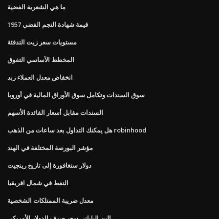
ما هي الشعرية الفضية
1957 قيمة شهادة النجم الفضي
مستويات سعر زيت التدفئة
المخطط الأساسي التفوق
انخفاض معدل العملاء زبد
سوق السندات وتكامل سوق الأوراق المالية في أوروبا
السندات مقابل أسعار الفائدة الأسهم
هل يمكنك التداول بعد ساعات من الذهب robinhood
مؤشر البورصة المختلفة في الهند
دولار سنغافورة إلى تاريخ رينجيت
النفط في شمال افريقيا
معدل ضريبة الممتلكات الشخصية
الين الياباني سعر صرف الدولار الأمريكي