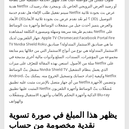
هدية Netflix أو رصيد العرض الترويجي الخاص بك. وبمجرد نفاد رصيدك،
سيتم تفعيل طلب الإلغاء هل تقدم خدمة Netflix عرض بث بجودة ثلاثية
الأبعاد (3D)؟ لم نعُد نقدم عرض بث بجودة ثلاثية الأبعاد (3D). التوصيل
والعرض يتميز أحدث جيل من مشغلات الوسائط وأجهزة بث الوسائط
بتقديم طريقة سريعة وسهلة وميسورة التكلفة لمشاهدة Netflix على
جهاز التلفزيون لديك. Apple TV Chromecast Facebook Portal Fire
TV Nvidia Shield Roku ما هي صناديق الاستثمار المتداولة؟ صناديق
الاستثمار المتداولة هي نوع من أنواع الاستثمار التي من خلالها يتم متابعة
مجموعة من المؤشرات، السندات، السلع وأدوات مالية أخرى مدمجة في
سلة من الأصول. استعن بهذه المقالة للتعرّف على ميزات Netflix على
مشغل بثّ الوسائط Nvidia Shield TV الذي يعمل بنظام التشغيل
Android، وكيفية إعداد حسابك وتسجيل الخروج منه. يمكنك بثّ Netflix
من أي جهاز متصل بالإنترنت مثبت عليه تطبيق Netflix.وتتضمن الأجهزة
المثبت عليها تطبيق Netflix مُشغِّلات بثّ الوسائط وأجهزة التلفزيون
الذكية وأجهزة التحكم بالألعاب وأجهزة الاستقبال ومشغِّلات Blu-ray
والهواتف
يظهر هذا المبلغ في صورة تسوية
نقدية مخصومة من حساب