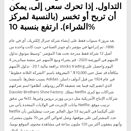
التداول. إذا تحرك سعر, إلى, يمكن
أن تربح أو تخسر (بالنسبة لمركز
الشراء). ارتفع بنسبة 10%
بعد مرور 4 سنوات فقط على إنشاء شركة جنرال إلكتريك، أي في عام
1896، تم إدراجها في مؤشر داو جونز الصناعي، حيث كانت واحدة من
أصل 12 شركة فقط مدرجة تحت هذا المؤشر. "وسيط موثوق تداول
الاسهم في البورصة 2020 - قم بشراء وبيع الأسهم عبر منصة ميتاتريدر 4
برافعة مالية 20:1 - تداول الأسهم stocks trading اليوم واحصل على
مكافأة قد تصل حتى 10,000$." المعروفة باسم “الشركة الثلاثة خطوط”
بسبب شعارها. تأسست Adidas في عام 1924 من قبل أدولف داسلر،
الذي انضم إليه فيما بعد شقيقه الأكبر رودولف. أطلقوا اسم شركتهم
Dassler Brothers Shoe Factory. تمتلك Netflix شراكات مع كبرى
شركات الإنتاج الأمريكية مثل ديزني وورنر بروس وغيرها. 32% من تدفق
بيانات الإنترنت في الولايات المتحدة يأتي من Netflix. ترتيب موقع
Netflix على أليكسا في المرتبة 53 حول العالم. صرحت نيتفليكس بأن
عدد المشتركين على موقعها، وصل لحوالي أكثر من 70 مليون مشترك،
وأنهم ينفقون أكثر من 120 مليون ساعة في مشاهدة محتوى الموقع يوميا،
من جميع دول العالم .