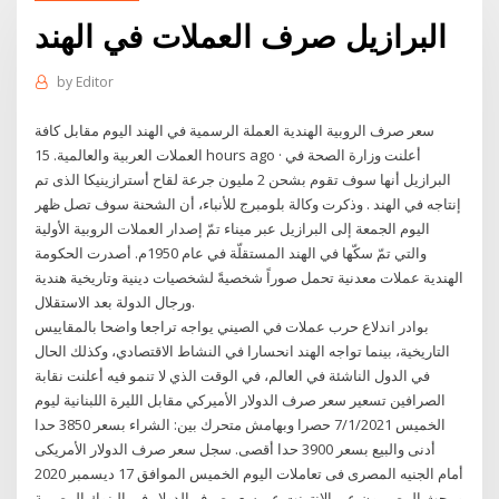
البرازيل صرف العملات في الهند
by
Editor
سعر صرف الروبية الهندية العملة الرسمية في الهند اليوم مقابل كافة
العملات العربية والعالمية. 15 hours ago · أعلنت وزارة الصحة في
البرازيل أنها سوف تقوم بشحن 2 مليون جرعة لقاح أسترازينيكا الذى تم
إنتاجه في الهند . وذكرت وكالة بلومبرج للأنباء، أن الشحنة سوف تصل ظهر
اليوم الجمعة إلى البرازيل عبر ميناء تمّ إصدار العملات الروبية الأولية
والتي تمّ سكّها في الهند المستقلّة في عام 1950م. أصدرت الحكومة
الهندية عملات معدنية تحمل صوراً شخصيةً لشخصيات دينية وتاريخية هندية
ورجال الدولة بعد الاستقلال.
بوادر اندلاع حرب عملات في الصيني يواجه تراجعا واضحا بالمقاييس
التاريخية، بينما تواجه الهند انحسارا في النشاط الاقتصادي، وكذلك الحال
في الدول الناشئة في العالم، في الوقت الذي لا تنمو فيه أعلنت نقابة
الصرافين تسعير سعر صرف الدولار الأميركي مقابل الليرة اللبنانية ليوم
الخميس 7/1/2021 حصرا وبهامش متحرك بين: الشراء بسعر 3850 حدا
أدنى والبيع بسعر 3900 حدا أقصى. سجل سعر صرف الدولار الأمريكى
أمام الجنيه المصرى فى تعاملات اليوم الخميس الموافق 17 ديسمبر 2020
ويبحث المصريون عبر الإنترنت عن سعر صرف الدولار فى البنوك المصرية