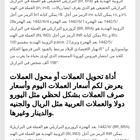
البرازيلي الحقيقي هو العملة في البرازيل (br, bra). الروبية الهندية هو
العملة في الهند (in, ind). البرازيلي الحقيقي هو الذي يعرف ايضا ريالات.
الرمز من أجل brl يمكن كتابة r$. الرمز من أجل inr يمكن كتابة rs, و irs.
28‏‏/5‏‏/1442 بعد الهجرة 1‏‏/6‏‏/1442 بعد الهجرة 4‏‏/6‏‏/1442 بعد الهجرة
كروزيرو البرازيلي هو العملة في البرازيل (BR, BRA). الروبية الهندية هو
العملة في الهند (IN, IND). الرمز من أجل INR يمكن كتابة Rs, و IRs.
الروبية الهندية ينقسم 100 paise. 27‏‏/5‏‏/1442 بعد الهجرة ويرى
بولسونارو، أن "الانهيار الاقتصادي للبلاد مرتبط بالقيود التي فرضها الحكام
للحد من انتشار فيروس كورونا المستجد الذي أودى بحياة ما يقرب من
198 ألف شخص في البرازيل".
أداة تحويل العملات أو محول العملات
يعرض لكم أسعار العملات اليوم وأسعار
صرف العملات بشكل لحظي مثل اليورو
دولا والعملات العربية مثل الريال والجنيه
والدينار وغيرها.
4‏‏/6‏‏/1442 بعد الهجرة كروزيرو البرازيلي هو العملة في البرازيل (BR, BRA).
الروبية الهندية هو العملة في الهند (IN, IND). الرمز من أجل INR يمكن