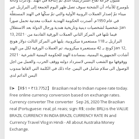
بلومبرج للأنباء، أن الشحنة سوف تصل ظهر اليوم الجمعة إلى البرازيل عبر
ميناء تمّ إصدار العملات الروبية الأولية والتي تمّ سكّها في الهند المستقلّة
في عام 1950م. أصدرت الحكومة الهندية عملات معدنية تحمل صوراً
شخصيةً لشخصيات دينية وتاريخية هندية ورجال الدولة بعد الاستقلال. Jan
13, 2021 · فيما تلتها في المركز الثاني العملات الورقية القادمة من
البرازيل بـ 118 مستعمرة ميكروبية، يليها في المركز الثالث دولار هونج
كونج بـ 42 مستعمرة ميكروبية، ثم العملات الورقية لكل من الهند Jan 12,
2021 · أشادت الجمهورية اليمنية، بمساندة الهند للحكومة اليمنية الشرعية
ووقوفها مع الشعب اليمني لاسترداد دولته ووقف الحرب، والعمل من اجل
الوصول الى سلام شامل في اليمن. جاء ذلك في الكلمة التي القاها مندوب
اليمن الدائم لدى
ll➤ 【R$1 = ₹13.7752】 Brazilian real to Indian rupee rate today.
Free online currency conversion based on exchange rates.
Currency converter The converter Sep 26, 2020 The Brazilian
real (Portuguese: real, pl. reais; sign: R$; code: BRL) is the VALUE
BRAZIL CURRENCY IN INDIA BRAZIL CURRENCY RATE IN and
Currency Travel Vlog in Hindi - All about Australia Money
Exchange.