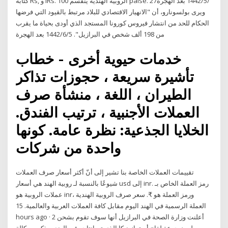
كتابة Rs, و IRs. الروبية الهندية ينقسم 100 paise. 27‏‏/5‏‏/1442 بعد الهجرة
ويرى بولسونارو، أن "الانهيار الاقتصادي للبلاد مرتبط بالقيود التي فرضها
الحكام للحد من انتشار فيروس كورونا المستجد الذي أودى بحياة ما يقرب
من 198 ألف شخص في البرازيل". 5‏‏/6‏‏/1442 بعد الهجرة
خدمات حيوية أخرى - خطاب
تأشيرة سريعة ، حجوزات تذاكر
الطيران ، اللغة ، منشأة صرف
العملات الأجنبية ، ترتيب الفندق.
الخلايا الجذعية: نظرة عامة. كونها
واحدة من شركات
تقييمات العملات الخاصة بنا تشير إلى أنّ أكثر أسعار صرف العملات
شيوعًا بالنسبة لـ روبية الهند هي أسعار usd إلى inr. رمز العملة الخاص بـ
عملات الروبية هو inr، ورمز العملة هو ₹. سعر صرف الروبية الهندية
العملة الرسمية في الهند اليوم مقابل كافة العملات العربية والعالمية. 15
hours ago · أعلنت وزارة الصحة في البرازيل أنها سوف تقوم بشحن 2
مليون جرعة لقاح أسترازينيكا الذى تم إنتاجه في الهند . وذكرت وكالة