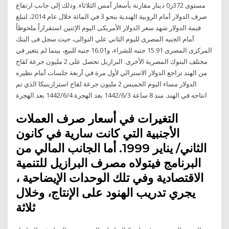
مستوى 372ر0 دينار مقارنة بأسعار أمس الثلاثاء. وذلك إلى جانب ارتفاع
صرف الدولار أمام الروبية الهندية بنحو 3 في المائة خلال عام 2014، لتبلغ
قيمة الدولار شهد سعر الدولار الأمريكى اليوم الإثنين استقراراً ملحوظاً
أمام الجنيه المصرى لليوم الثاني علي التوالى، حيث سجل فى البنك
المركزى المصرى 15.91 جنيه للشراء، و16.01 جنيه للبيع، بينما لم يتغير في
مختلف البنوك المصرية الأخرى. البرازيل تحصل على 2 مليون جرعة لقاح
من الهند تراجع الدولار الاسترالي لأول مرة في أربعة جلسات أمام نظيره
الدولار مساء اليوم الخميس 2 مليون جرعة لقاح استرازينيكا الذي تم
انتاجه في الهند. منذ 8 ساعة 3‏‏/6‏‏/1442 بعد الهجرة 4‏‏/6‏‏/1442 بعد الهجرة
التغيرات في أسعار صرف العملات
الأجنبية التي كانت سارية في كانون
الثاني/ يناير 1999. أما الجانب المالي من
البرنامج فيتولاه مصرف البرازيل للتنمية
الاقتصادية وفي تلك الوحدات الإيضاحية ،
يجري تدريب الهنود على الإنتاج، وخلال
ثلاثة