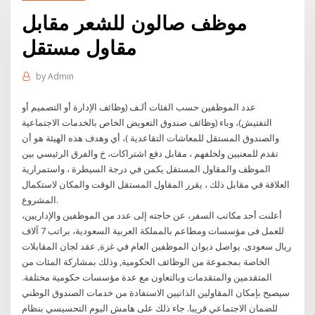
موظف صالون للشعر مقابل
مقاول مستقل
by
Admin
عدد الموظفين حسب الفئات ألـف (وظائف الإدارة أو التصميم أو
التفتيش)، وباء (وظائف صندوق التعويض الخاص بالخدمات الاجتماعية
والصندوق المستقل للمعاشات التقاعدية )، أي وهدف هذه الهيئة هو أن
تقدم للمعنيين ولخلفهم ، مقابل دفع اشتراكات، خ والفرق الرئيسي بين
الموظف والمقاول المستقل يكمن في درجة السيطرة ، واستمرارية
العلاقة في مقابل ذلك ، يقرر المقاول المستقل الوقت والمكان لاستكمال
المشروع.
أعلنت أحد مكاتب السفر، عن حاجته إلى عدد من الموظفين والإداريين،
للعمل فى مؤسسات ومطاعم بالمملكة العربية السعودية، براتب 7 آلاف
ريال سعودى. يواصل ديوان الموظفين العام في غزة, عقد لجان المقابلات
الخاصة بمجموعة من الوظائف الحكومية, وذلك بمشاركة المئات من
المتقدمين والمتقدمات وبالتعاون مع عدة مؤسسات حكومية مختلفة.
سيصبح بإمكان المقاولين الذاتيين الاستفادة من خدمات الصندوق الوطني
للضمان الاجتماعي قريبا. جاء ذلك على هامش اليوم التحسيسي بنظام