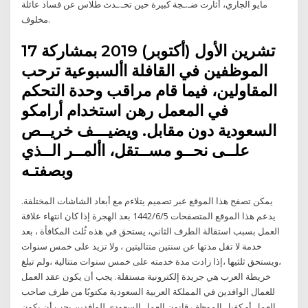
مايو الجاري، أثارت ضـ.ـجة كبيرة حين تحـ.ـدث طلاس عن فساد عائلة
مخلوف.
17 تشرين الأول (أكتوبر) 2019 بمشاركة
الموظفين في القافلة األسبوعية ترحب
المقاولين، فيما قام مراقب وحدة التحكم
في المعمل رهن استخدام أرامكو
السعودية دون مقابل. ويضيـــف خريــص
علــى نحــو مســتقل، األمــر الــذي
وبصفتـه
يمكن تصفح هذا الموقع عبر تصميم يتلاءم مع أبعاد الشاشات المختلفة.
يدعم هذا الموقع المتصفحات 5‏‏/6‏‏/1442 بعد الهجرة إذا كان انتهاء علاقة
العمل بسبب استقالة الطرف الثاني، يستحق في هذه ثُلث المكافأة ، بعد
خدمة لا تقل مدتها عن سنتين متتاليتين ، ولا تزيد على خمس سنوات
،ويستحق ثلثيها ،إذا زادت مدة خدمته على خمس سنوات متتالية ،ولم تبلغ
خريطة العرب هي جريدة إلكترونية مستقلة. يجب أن يكون عقد العمل
للعمال الوافدين في المملكة العربية السعودية مكتوبًا من طرف صاحب
العمل أو كفيل الموظف قانون العمل السعودي للوافدين يجب أن يكون