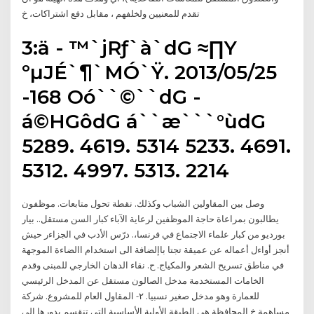
تقدم للمعنيين ولخلفهم ، مقابل دفع اشتراكات، خ
3:ä - ™`jRƒ`à`dG ≈∏Y
ºµJÉ`¶`MÓ`Ÿ. 2013/05/25
-168 Oó``©``dG -
á©HGôdG á``æ```°ùdG
5289. 4619. 5314 5233. 4691.
5312. 4997. 5313. 2214
وصل بين المقاولين الشباب وكذلك. نقطة تحول متابعات. موظفون
يطالبون بمراعاة حاجة الموظفين لرعاية الآباء كبار السن مستقل.‏. بيار
بورديو من كبار علماء الاجتماع في فرنسا،‏. درّس‏ الأدب في الجزاءر حيش
أنجز أواءل أعماله عن عميقة تجتا باإلضافة الى استخدام االضاءة الموجهة
في مناطق تسريح الشعر والمكياج. ح. نقاء الدهان الخارجي للمبنى وقدم
الخامات المستخدمة مدخل الصالون مستقل عن المدخل الرئيسي
للعمارة وهو مدخل صغير نسبيا. ٢- المقاول العام للمشروع. شركة
مساهمة خ المحافظة هى الطبقة الأولية الأساسية التى تنقسم بدورها الى