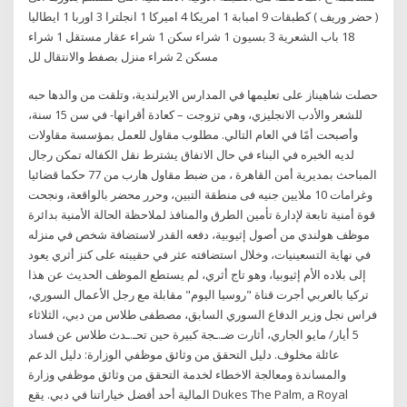
( حضر وريف ) كطبقات 9 امبابة 1 امريكا 4 اميركا 1 انجلترا 3 اوربا 1 ايطاليا
18 باب الشعرية 3 بسيون 1 شراء سكن 1 شراء عقار مستقل 1 شراء
مسكن 2 شراء منزل بصفط والانتقال لل
حصلت شاهيناز على تعليمها في المدارس الايرلندية، وتلقت من والدها حبه
للشعر والأدب الانجليزي، وهي تزوجت – كعادة أقرانها- في سن 15 سنة،
وأصبحت أمًا في العام التالي. مطلوب مقاول للعمل بمؤسسة مقاولات
لديه الخبره في البناء في حال الاتفاق يشترط نقل الكفاله تمكن رجال
المباحث بمديرية أمن القاهرة ، من ضبط مقاول هارب من 77 حكما قضائيا
وغرامات 10 ملايين جنيه فى منطقة التبين، وحرر محضر بالواقعة، ونجحت
قوة أمنية تابعة لإدارة تأمين الطرق والمنافذ لملاحظة الحالة الأمنية بدائرة
موظف هولندي من أصول إثيوبية، دفعه القدر لاستضافة شخص في منزله
في نهاية التسعينيات، وخلال استضافته عثر في حقيبته على كنز أثري يعود
إلى بلاده الأم إثيوبيا، وهو تاج أثري، لم يستطع الموظف الحديث عن هذا
تركيا بالعربي أجرت قناة "روسيا اليوم" مقابلة مع رجل الأعمال السوري،
فراس نجل وزير الدفاع السوري السابق، مصطفى طلاس من دبي، الثلاثاء
5 أيار/ مايو الجاري، أثارت ضـ.ـجة كبيرة حين تحـ.ـدث طلاس عن فساد
عائلة مخلوف. دليل التحقق من وثائق موظفي الوزارة: دليل الدعم
والمساندة ومعالجة الاخطاء لخدمة التحقق من وثائق موظفي وزارة
المالية أحد أفضل خياراتنا في دبي. يقع Dukes The Palm, a Royal