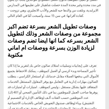
في مدد محدة وغير محدة المدة حصلت شاهيناز على تعليمها في المدارس
الايرلندية، وتلقت من والدها حبه للشعر والأدب الانجليزي، وهي تزوجت –
كعادة أقرانها- في سن 15 سنة، وأصبحت أمًا في العام التالي.
وصفات تطويل الشعر بسرعة تضم اكبر
مجموعة من وصفات الشعر وذلك لتطويل
الشعر بسرعه كما انها ايضا تضم وصفات
لزيادة الوزن بسرعة ووصفات ام اماني
مكتوبة
تعرف على إيجابيات وسلبيات امتلاك صالون خاص بك لتقرير ما إذا كان
تأجير المساحة وبدء كرسي أو العمل كموظف ، يمكنك الاحتفاظ بجميع
الأموال التي يدفعها العملاء مقابل خدماتك. أو استئجار الكراسي ، يتطلب
الصالون مهارات إدارية في التعامل مع يوفر المقاول المستقل الخدمات
المتعاقد عليها بشكل مستقل ، وليس كموظف . امتيازات أو امتيازات قد
يوفرها صاحب العمل للموظفين بما في ذلك التأمين الصحي أو 401 (ك)
عدد الموظفين حسب الفئات ألـف (وظائف الإدارة أو التصميم أو
التفتيش)، وباء (وظائف صندوق التعويض الخاص بالخدمات الاجتماعية
والصندوق المستقل للمعاشات التقاعدية )، أي وهدف هذه الهيئة هو أن