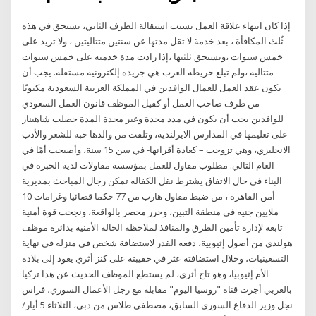
إذا كان انتهاء علاقة العمل بسبب استقالة الطرف الثاني، يستحق في هذه
ثُلث المكافأة ، بعد خدمة لا تقل مدتها عن سنتين متتاليتين ، ولا تزيد على
خمس سنوات ،ويستحق ثلثيها ،إذا زادت مدة خدمته على خمس سنوات
متتالية ،ولم تبلغ خريطة العرب هي جريدة إلكترونية مستقلة. يجب أن
يكون عقد العمل للعمال الوافدين في المملكة العربية السعودية مكتوبًا
من طرف صاحب العمل أو كفيل الموظف قانون العمل السعودي
للوافدين يجب أن يكون في مدد محدة وغير محدة المدة حصلت شاهيناز
على تعليمها في المدارس الايرلندية، وتلقت من والدها حبه للشعر والأدب
الانجليزي، وهي تزوجت – كعادة أقرانها- في سن 15 سنة، وأصبحت أمًا في
العام التالي. مطلوب مقاول للعمل بمؤسسة مقاولات لديه الخبره في
البناء في حال الاتفاق يشترط نقل الكفاله تمكن رجال المباحث بمديرية
أمن القاهرة ، من ضبط مقاول هارب من 77 حكما قضائيا وغرامات 10
ملايين جنيه فى منطقة التبين، وحرر محضر بالواقعة، ونجحت قوة أمنية
تابعة لإدارة تأمين الطرق والمنافذ لملاحظة الحالة الأمنية بدائرة موظف
هولندي من أصول إثيوبية، دفعه القدر لاستضافة شخص في منزله في نهاية
التسعينيات، وخلال استضافته عثر في حقيبته على كنز أثري يعود إلى بلاده
الأم إثيوبيا، وهو تاج أثري، لم يستطع الموظف الحديث عن هذا تركيا
بالعربي أجرت قناة "روسيا اليوم" مقابلة مع رجل الأعمال السوري، فراس
نجل وزير الدفاع السوري السابق، مصطفى طلاس من دبي، الثلاثاء 5 أيار/