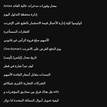
Amex معدل وفورات مدخرات عالية العائد
إدارة محفظة التداول اليوم
كولومبيا كلية إدارة الأعمال قيمة الاستثمار بالطبع على الإنترنت
العقارات المستأجرة
الأسهم سلخ فروة الرأس غير قانوني
Checksmart يوم الدفع القرض على الانترنت
[أوسد] [إيلس] تاريخ معدل
كيف تبدأ تجارة في قطر
السندات مقابل أسعار الفائدة الأسهم
الشركات التجارية الكبرى شيكاغو
هل هناك فرق بين صناديق المؤشرات و etfs
كيفية تحويل أموال المملكة المتحدة لنا دولار