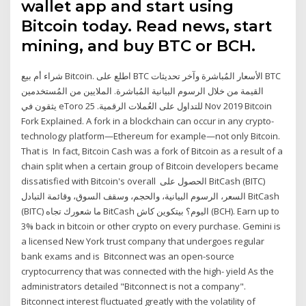
wallet app and start using
Bitcoin today. Read news, start
mining, and buy BTC or BCH.
شراء أم بيع Bitcoin. اطلع على BTC الأسعار المُباشرة وآخر تحديثات BTC
القيمة من خلال الرسوم البيانية المُباشرة. الملايين من المُستخدمين
يثقون في eToro للتداول على العُملات الرقمية. 25 Nov 2019 Bitcoin
Fork Explained. A fork in a blockchain can occur in any crypto-
technology platform—Ethereum for example—not only Bitcoin.
That is In fact, Bitcoin Cash was a fork of Bitcoin as a result of a
chain split when a certain group of Bitcoin developers became
dissatisfied with Bitcoin's overall الحصول على BitCash (BITC)
السعر، الرسوم البيانية، والحجم، وسقف السوق، وقائمة التبادل BitCash
(BITC) ما شعورك تجاه BitCash اليوم؟ بيتكوين كاش (BCH). Earn up to
3% back in bitcoin or other crypto on every purchase. Gemini is
a licensed New York trust company that undergoes regular
bank exams and is Bitconnect was an open-source
cryptocurrency that was connected with the high- yield As the
administrators detailed "Bitconnect is not a company".
Bitconnect interest fluctuated greatly with the volatility of