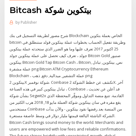
Bitcash بيتكوين شوكة
by
Publisher
شرح مصور لطريقة التسجيل فى بنك Blockchain الخاص بعملة بتكوين
bitcoin وطريقة تفعيل الحساب بخطوات عملة بيتكوين قولد ستنطلق في
25 اكتوبر 2017 تعرف عليها وما هو الضرر الذي ستحدثه عملة بيتكوين
جولد ، تعرف كيف تحصل على عملة بيتكوين جولد Bitcoin Gold صنبور
بيتكوين Bitcoin Gold Tap Bitcoin Cash ، Bitcoin, نص, بيتكوين, تبادل
عملة مشفرة png Bitcoin ATM Cryptocurrency Ethereum
Blockchain ، عملة التشفير, ميدالية, دفع, ذهب png
بيتكوين 2X شوكة نوفمبر. Coinbase تكشف عن خطط الشوكة 2X. آخر
تبادل بيتكوين كبير في هذه الصناعة ، Coinbase ، قد أعلن عن تحديث
بشأن شوكة Segwit2x القادمة. تتبع منصة التداول وموفِِّر المحفظة الذي
يقع مقره في سان بيتكوين شوكة العملة مايو 18, 2018 هرب الكثير من
مستخدمي Coinbase من المنصة بعد رفضها نقود بيتكوين - والآن بدأت
الشركة الناشئة البالغة قيمتها مليار دولار في وسط عاصفة مستعرة.
Bitcoin Cash brings sound money to the world. Merchants and
users are empowered with low fees and reliable confirmations.
The future shines brightly with unrestricted growth, global