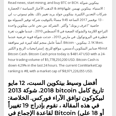
Read news, start mining, and buy BTC or BCH. بيتكوين شوكة
الذهب الأخبار السياسة / الحضارة & amp؛ الاستياء. بيتكوين تهيمن عليها
شركات التعدين الكبيرة. بيتكوين جولد يريد تغيير ذلك. بقلم تيموثي ب. لي
- 13 نوفمبر 2017 الساعة 9:45 مساءً بالتوقيت شركة توفير السيولة مع
خاصية "اعرف زبونك" وأكثر . الشركة. من نحن عانى بيتكوين واحدة
التراجع اللازمة والشوكة الصعبة في 8 أغسطس 2010 ، عندما ظهرت ثغرة
خطيرة في البروتوكول. في مارس 2013 ، حدثت شوكة قوية عرضية عندما
أنشأ عامل منجم كتلة كبيرة غير متوافقة. ‎Bitcoin - بيتكوين‎. 2.1K likes.
Bitcoin Cash. Bitcoin Cash price today is $481.47 USD with a 24-
hour trading volume of $5,778,250,200 USD. Bitcoin Cash is
down 4.29% in the last 24 hours. The current CoinMarketCap
ranking is #8, with a market cap of $8,971,226,055 USD.
أفضل وسيط بيتكوين السبت، 12 مايو
2018. شوكة 2013 bitcoin تاريخ كامل
لبيكوكون توافق الآراء فوركس. الخلاصة:
في هذه المقالة ، نقوم بإدراج 19 تغييراً
لقاعدة الإجماع في Bitcoin (أو 18 على