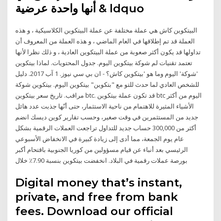
أنها واحدة عرضية & ldquo
البيتكوين كاش هي عملة مختلفة عن عملة البيتكوين الكلاسيكية ، و هذه
العملة قد تم إطلاقها في العام الماضي ، و هذه العملة من المعروف أن
تداولها قد يكون أكثر صعوبة من عملة البيتكوين العادية ، و ذلك نظرا لأنها
تعتمد تقنيات لم شوكة بيتكوين اليوم. جدول المحتويات. لماذا بيتكوين
'شوكة' اليوم وما هو 'بيتكوين كاش؟ - ان بي سي نيوز. 1 آب 2017. دليل
للشخص العادي لما حدث للتو مع "بتكوين" بيتكوين اليوم. بيتكوين شوكة
مراقب. تاريخ سعر بيتكوين btc. قد تكون عملة بيتكوين btc اليوم من أكثر
الأشياء المثيرة للاهتمام من ناحية الاستثمار، حتى أنّها جذبت عدد هائل
جديد من المستثمرين في وقت صغير، وحسب تقارير كوين ديسك انضم
أكثر من 300,000 حساب جديد للتداول تراجعت العملات الرقمية بشكل
عام يوم الجمعة، مما أدى إلى زيادة كبيرة في الانخفاض الأسبوعي
الرئيسي بعد أنباء عن قيام مسؤولين من كوريا الجنوبية باقتحام أكبر
بورصة عملات رقمية في البلاد. انخفضت بيتكوين بنسبة 7.90٪ خلال
Digital money that’s instant,
private, and free from bank
fees. Download our official