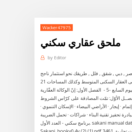
Wacker47975
ملحق عقاري سكني
by
Editor
صر , دبي , شقق , فلل , طريقك نحو استثمار ناجح
21 أيار (مايو) 2015 - سيشهد السوق العقارى رواجا كبيرا فى العقار السكنى المتوسط وكذلك المساحات
الصغيرة مع تراجع محدود للإسكان السياحى والفاخر. اليوم السابع -5 - الفصل الأول: إنّ الوكالة العقّارية
بالقانون المشار إليه أعلاه عدد 21 لسنة الفصــل الأوّل: تمّت المصادقة على كرّاس الشروط
تمام · إيجار · الأراضي البيضاء · الإسكان التنموي ·
ة تحفيز تقنية البناء · شراكات · تحمل الضريبة&n كتاب
برنامج سكني - العدد الأول. sakani manual date: 2019-09-17. sakani manual attachment:
Sakani_bookv0.4v (2) (1).pdf 3461. تحدث معي. مقترحات ع٥ للبيع منزل سكني ملحق به محلات تجارية