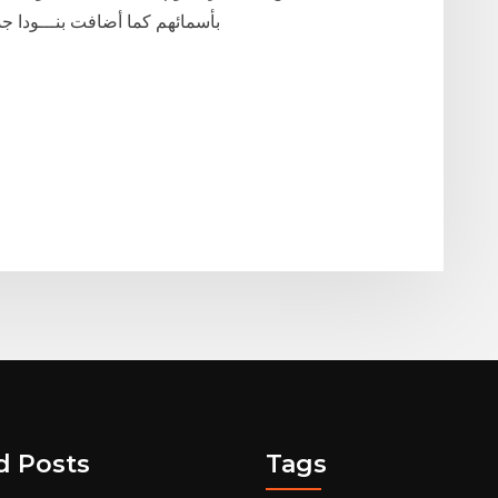
بأسمائهم كما أضافت بنـــودا جديــدة إلى الملحــق رقــم « 6» الخــاص برســوم
d Posts
Tags