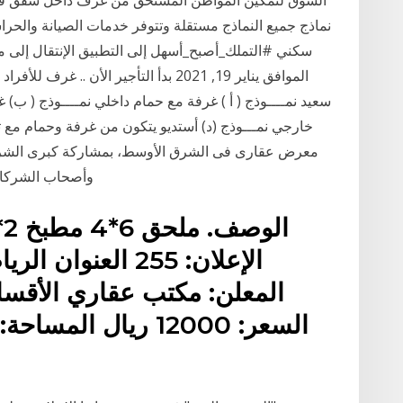
السوق لتمكين المواطن المستحق من غرف داخل شقق في 
نماذج جميع النماذج مستقلة وتتوفر خدمات الصيانة والحر
الموافق يناير 19, 2021 بدأ التأجير ال
سعيد نمــــوذج ( أ ) غرفة مع حمام داخلي نمــــوذج ( ب) 
خارجي نمـــوذج (د) أستديو يتكون من غرفة وحمام مع 
معرض عقارى فى الشرق الأوسط، بمشاركة كبرى الشركا
وأصحاب الشركات
الإعلان: 255 العن
المعلن: مكتب عقاري الأقسا