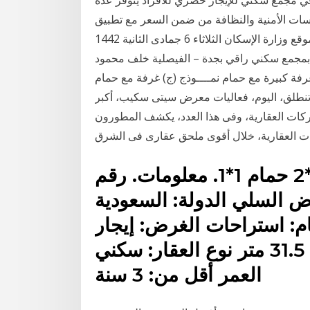
مجمع سكني للإيجار حصري للأفراد يتوفر عدة
اسات الأمنية والنظافة من ضمن السعر مع تطبيق
سكني #التملك_أصبح_أسهل إلى التطبيق الإنتقال إلى موقع وزارة الإسكان الثلاثاء 6 جمادى الثانية 1442
أن .. غرف للأفراد بمجمع سكني راقي بجدة – الفيصلية خلف محمود
غرفة كبيرة مع حمام نمــــوذج (ج) غرفة مع حمام
تنطلق، اليوم، فعاليات معرض سيتى سكيب، أكبر
ت العقارية، وفى هذا العدد، يكشف المطورون
 العقارية، خلال أقوى ملحق عقارى فى الشرق
الوصف. ملحق 6*4 مطبخ 2*2 حمام 1*1. معلومات. رقم
وان الرياض السلي الدولة: السعودية
م: استراحات الغرض: إيجار
السعر: 12000 ريال المساحة: 31.5 متر نوع العقار: سكني
العمر أقل من: 3 سنة