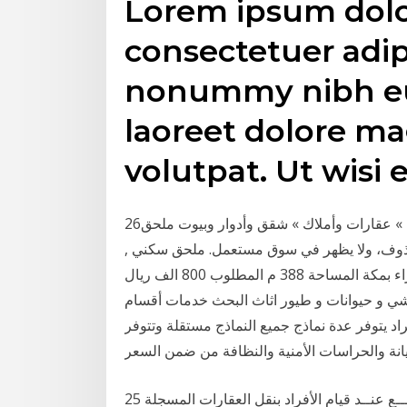
Lorem ipsum dolor
consectetuer adip
nonummy nibh eu
laoreet dolore m
volutpat. Ut wisi
26‏‏/5‏‏/1442 بعد الهجرة حراج وسوق مستعمل » الشرقية » عقارات وأملاك » شقق وأدوار وبيوت ملحق
محذوف، ولا يظهر في سوق مستعمل. ملحق سكني ,
للبيع ملحق سكني بصك شرعي في حي الحمراء بمكة المساحة 388 م المطلوب 800 الف ريال
ات مواشي و حيوانات و طيور اثاث البحث خدمات أقسام
يتوفر عدة نماذج جميع النماذج مستقلة وتتوفر
نة والحراسات الأمنية والنظافة من ضمن السعر
25 آب (أغسطس) 2019 رســوم تسجيــــل عقـــود البيـــع عنــد قيام الأفراد بنقل العقارات المسجلة