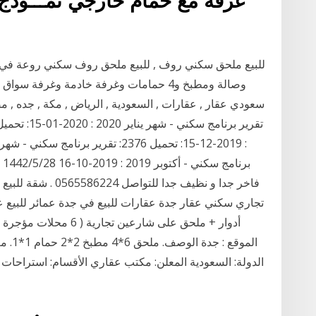
غرفة مع حمام خارجي نمـــوذج 
وصالة ومطبخ و4 حمامات وغرفة خادمة وغ
سعودي عقار , عقارات , السعودية , الرياض , مكة , جده , م
بر
أدوار + ملحق على شارعي