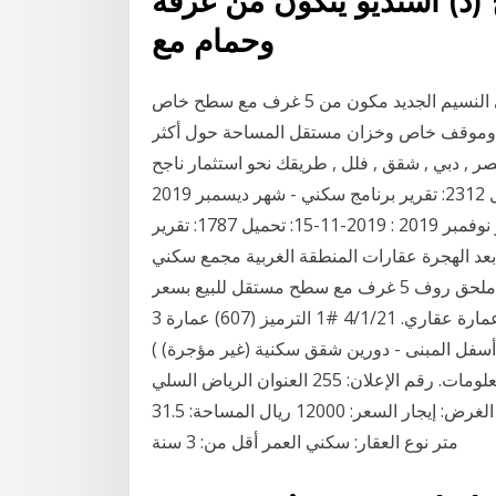
(د) أستديو يتكون من غرفة
وحمام مع
للبيع ملحق سكني روف , للبيع ملحق روف سكني روعة في النسيم الجديد مكون من 5 غرف مع سطح خاص
رفة سواق وموقف خاص وخزان مستقل المساحة حول أكثر
صر , دبي , شقق , فلل , طريقك نحو استثمار ناجح
تقرير برنامج سكني - شهر يناير 2020 : 2020-01-15: تحميل 2312: تقرير برنامج سكني - شهر ديسمبر 2019
: 2019-12-15: تحميل 2376: تقرير برنامج سكني - شهر نوفمبر 2019 : 2019-11-15: تحميل 1787: تقرير
نامج سكني - أكتوبر 2019 : 2019-10-16 28‏‏/5‏‏/1442 بعد الهجرة عقارات المنطقة الغربية مجمع سكني
فاخر جدا و نظيف جدا للتواصل 0565586224 . شقة للبيع ملحق روف 5 غرف مع سطح مستقل للبيع بسعر
تجاري سكني عقار جدة عقارات للبيع في جدة عمائر للبيع عمارة عقاري. 4/1/21 #1 الترميز (607) عمارة 3
ن تجارية ( 6 محلات مؤجرة أسفل المبنى - دورين شقق سكنية (غير مؤجرة) )
الموقع : جدة الوصف. ملحق 6*4 مطبخ 2*2 حمام 1*1. معلومات. رقم الإعلان: 255 العنوان الرياض السلي
الدولة: السعودية المعلن: مكتب عقاري الأقسام: استراحات الغرض: إيجار السعر: 12000 ريال المساحة: 31.5
متر نوع العقار: سكني العمر أقل من: 3 سنة