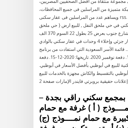
لى مجموعة منتقاة من أفضل الصحفيين المصريين،
شبكة متميزة من المراسلين فى جميع المحافظات،
ويساهم عدد من المراسلين فى عقار سكنى rss. اخماد حريق بشقة سكنية فى القاهرة إشتعال النيران بعقار
ني في حي ملحق النفل , للبيع ارض { حي ملحق
النفل } رقم القطعه 138 من المخطط مساحة 770 م شارع جنوب بعرض 25 بطول 22 السوم 370 الف
والبيع قريب {مكتب مستقر للعقارات} 0597888872 انهيار جزئي وإخلاء 4 وحدات في عقار سكني بالوادي
ببورسعيد.. قائمة الأسر السعودية التي استفادت من برنامج
سكني . دفعة ديسمبر 2020. تاريخها: 2021-01-15. دفعة نوفمبر 2020. تاريخها: 2020-12-15. دفعة
. ابحث عن مجمعات سكنية للبيع في أبوظبي بأفضل الأسعار في أبوظبي.
أبوظبي بالتقسيط والكاش مجهزة بالخدمات للبيع
إعلانات حقيقية بروبرتي فايندر الإمارات صفحة 2
اد بمجمع سكني راقي بجدة –
ـــوذج ( أ ) غرفة مع حمام
بيرة مع حمام نمــــوذج (ج)