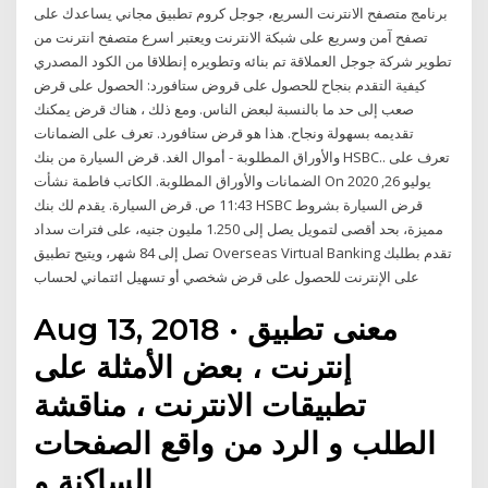
برنامج متصفح الانترنت السريع، جوجل كروم تطبيق مجاني يساعدك على
تصفح آمن وسريع على شبكة الانترنت ويعتبر اسرع متصفح انترنت من
تطوير شركة جوجل العملاقة تم بنائه وتطويره إنطلاقا من الكود المصدري
كيفية التقدم بنجاح للحصول على قروض ستافورد: الحصول على قرض
صعب إلى حد ما بالنسبة لبعض الناس. ومع ذلك ، هناك قرض يمكنك
تقديمه بسهولة ونجاح. هذا هو قرض ستافورد. تعرف على الضمانات
والأوراق المطلوبة - أموال الغد. قرض السيارة من بنك HSBC.. تعرف على
الضمانات والأوراق المطلوبة. الكاتب فاطمة نشأت On يوليو 26, 2020
11:43 ص. قرض السيارة. يقدم لك بنك HSBC قرض السيارة بشروط
مميزة، بحد أقصى لتمويل يصل إلى 1.250 مليون جنيه، على فترات سداد
تصل إلى 84 شهر، ويتيح تطبيق Overseas Virtual Banking تقدم بطلبك
على الإنترنت للحصول على قرض شخصي أو تسهيل ائتماني لحساب
Aug 13, 2018 · معنى تطبيق
إنترنت ، بعض الأمثلة على
تطبيقات الانترنت ، مناقشة
الطلب و الرد من واقع الصفحات
الساكنة و