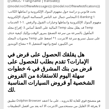
{{'LANGS.' + lang.name | translate}}
{{model.noOfNewMessages}} {{model.noOfNewNotifications}}
بحث قانوني و دراسة حول مفهوم البنوك الإلكترونية و انماطها الكاتب:
المحامي جمال عبد الناصر المسالمة البنوك الإلكترونية E-Banking 1
مفهوم البنوك الإلكترونية وانماطها وخيارات القبول والرفض . 1-1 الخدمات
المالية على الخط أساس 3- إفراغ مجلد Temp قد يقلل مجلد Temp
المأهول بالسرعة من سرعة التصفح بمرور الوقت.وإليك كيفية حذف
محتويات المجلد Temp على سبيل تسريع سرعة الانترنت. 1* اضغط على
مفتاح الويندوز + R من الكيبورد لفتح واجهة التشغيل
هل يقلقك الحصول على قرض في
الإمارات؟ تقدم بطلب للحصول على
قرض من بنك المشرق في 4 خطوات
سهلة اليوم للاستفادة من القروض
الشخصية أو قروض السيارات المناسبة
لك.
تطبيق Dolphin Browser هو متصفح قوي للغاية للاندرويد ، على ما اعتقد
لا يعرفة الا القليل من مستخدمين الانترنت الا انه يعد من افضل التطبيقات