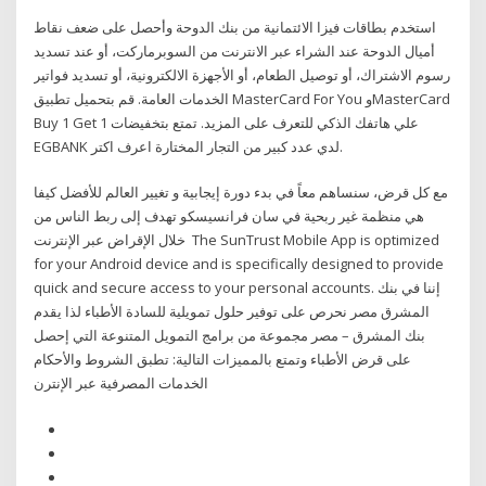
استخدم بطاقات فيزا الائتمانية من بنك الدوحة وأحصل على ضعف نقاط
أميال الدوحة عند الشراء عبر الانترنت من السوبرماركت، أو عند تسديد
رسوم الاشتراك، أو توصيل الطعام، أو الأجهزة الالكترونية، أو تسديد فواتير
الخدمات العامة. قم بتحميل تطبيق MasterCard For You وMasterCard
Buy 1 Get 1 علي هاتفك الذكي للتعرف على المزيد. تمتع بتخفيضات
EGBANK لدي عدد كبير من التجار المختارة اعرف اكتر.
مع كل قرض، سنساهم معاً في بدء دورة إيجابية و تغيير العالم للأفضل كيفا
هي منظمة غير ربحية في سان فرانسيسكو تهدف إلى ربط الناس من
خلال الإقراض عبر الإنترنت The SunTrust Mobile App is optimized
for your Android device and is specifically designed to provide
quick and secure access to your personal accounts. إننا في بنك
المشرق مصر نحرص على توفير حلول تمويلية للسادة الأطباء لذا يقدم
بنك المشرق – مصر مجموعة من برامج التمويل المتنوعة التي إحصل
على قرض الأطباء وتمتع بالمميزات التالية: تطبق الشروط والأحكام
الخدمات المصرفية عبر الإنترن