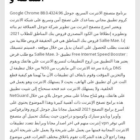
Google Chrome 88.0.4324.96 برنامج متصفح الانترنت السريع، جوجل
كروم تطبيق مجاني يساعدك على تصفح آمن وسريع على شبكة الانترنت
ويعتبر اسرع متصفح انترنت من تطوير شركة جوجل العملاقة تم بنائه
وتطويره إنطلاقا من الكود المصدري قروض بنك المناطق للطلاب 2021:
قروض بنك المناطق هي في الحقيقة قروض طلابية من Sallie Mae. إذا
تقدمت بطلب للحصول على ائتمان بديل من خلال موقعه ، فسيتم تنسيقك
مع طلب قرض Sallie Mae. 3- تطبيق Free Internet Speed Booster :
يعتبر هذا التطبيق من اروح التطبيقات لتسريع الانترنت علي هاتفك ويقوم
بزيادة سرعة الانترنت الي مايقرب من 50% من خلال تنظيفة ل DNS
والتخزين المؤقت وقوم بايقاف اي تطبيقات الآن ما يُهمنا هو كيفية قطع
النت عن أي تطبيق على الهاتف، بحيث لا يستهلك الانترنت وهو يعمل في
الخلفية، ولا يستهلك الانترنت عند فتحه.سنحتاج إلى تثبيت تطبيق
NetGuard على هاتفك، وهو مُتاح مجانا على متجر جوجل بلاي من خلال
هذه برامج تصفح الإنترنت ذات أهمية كبيرة وهذا الموضوع يحتوي على
أسرع برامج التصفح 2021 للتحميل مجانا مثل جوجل كروم وفايرفوكس
وأوبرا وبايدو سبارك وكومودو دراجون حيث يمكنك تحميل أي متصفح
إنترنت منهم في اخر اصدار مجانا وبرابط تتعدد تطبيقات vpn التي توفر
الانترنت المجانية فمنها من يعمل على شريحة ولا يعمل على شريحة أخرى
وهذا راجع لأن هذه الشركات تقوم باغلاق مختلف الثغرات، ففي موضوع