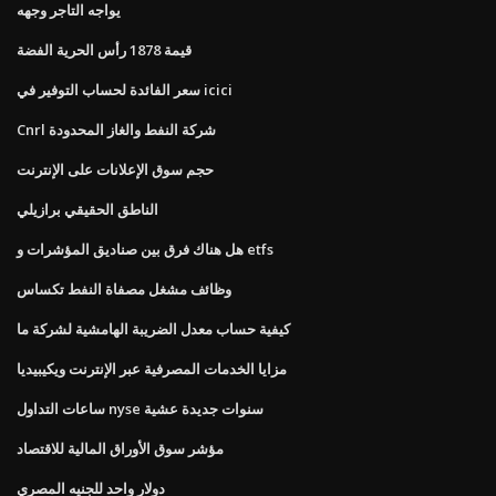
يواجه التاجر وجهه
قيمة 1878 رأس الحرية الفضة
سعر الفائدة لحساب التوفير في icici
Cnrl شركة النفط والغاز المحدودة
حجم سوق الإعلانات على الإنترنت
الناطق الحقيقي برازيلي
هل هناك فرق بين صناديق المؤشرات و etfs
وظائف مشغل مصفاة النفط تكساس
كيفية حساب معدل الضريبة الهامشية لشركة ما
مزايا الخدمات المصرفية عبر الإنترنت ويكيبيديا
ساعات التداول nyse سنوات جديدة عشية
مؤشر سوق الأوراق المالية للاقتصاد
دولار واحد للجنيه المصري