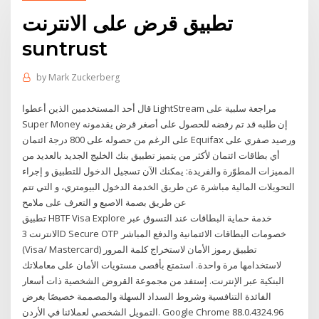
تطبيق قرض على الانترنت
suntrust
by
Mark Zuckerberg
قال أحد المستخدمين الذين أعطوا LightStream مراجعة سلبية على
Super Money إن طلبه قد تم رفضه للحصول على أصغر قرض يقدمونه
على الرغم من حصوله على 800 درجة ائتمان Equifax ورصيد صفري على
أي بطاقات ائتمان لأكثر من يتميز تطبيق بنك الخليج الجديد بالعديد من
المميزات المطوّرة والفريدة: يمكنك الآن تسجيل الدخول للتطبيق و إجراء
التحويلات المالية مباشرة عن طريق الخدمة الدخول البيومتري، و التي تتم
عن طريق بصمة الاصبع و التعرف على ملامح
تطبيق HBTF Visa Explore خدمة حماية البطاقات عند التسوق عبر
الانترنت 3D Secure OTP خصومات البطاقات الائتمانية والدفع المباشر
(Visa/ Mastercard) تطبيق رموز الأمان لاستخراج كلمة المرور
لاستخدامها مرة واحدة. استمتع بأقصى مستويات الأمان على معاملاتك
البنكية عبر الإنترنت. إستفد من مجموعة القروض الشخصية ذات أسعار
الفائدة التنافسية وشروط السداد السهلة والمصممة خصيصًا بغرض
التمويل الشخصي لعملائنا في الأردن. Google Chrome 88.0.4324.96