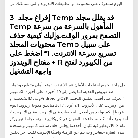
اليوم سنتعرف على مجموعة من تطبيقات الأندرويد والتي ستمكنك من
3- إفراغ مجلد Temp قد يقلل مجلد
Temp المأهول بالسرعة من سرعة
التصفح بمرور الوقت.وإليك كيفية حذف
محتويات المجلد Temp على سبيل
تسريع سرعة الانترنت. 1* اضغط على
مفتاح الويندوز + R من الكيبورد لفتح
واجهة التشغيل
حل واحد لجميع احتياجات الأمان عبر الإنترنت. تمتع بأمان متطور، وحماية
ضد فيروس الفدية، لما يصل إلى 10 أجهزة، على أجهزة الكمبيوتر
الشخصية، وMac، وAndroid، وiOSP؛ تعرف على أفضل تطبيق للتحميل
من الإنترنت على الأندرويد . 24 أبريل 2017 متابعين مدونة أردرويد اليوم
عودنا إليكم بواحد من أفضل التطبيقات على الإنترنت. «على الإنترنت، لا
أحد يعرف أنك كلب». جاء هذا العنوان في كاريكاتير نشرته مجلة النيويوركر
عام 1993، يظهر فيه كلبان، أحدهما يجلس خلف شاشة كمبيوتر ويستخدم
هذه العبارة -بتعابير وجه تنم عن الرضا- واصفًا الإنترنت لكلب آخر يجلس